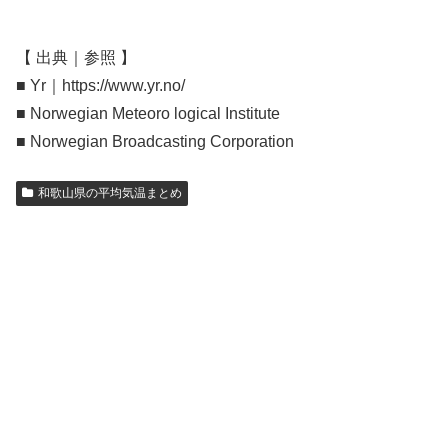
【 出典｜参照 】
■ Yr｜https://www.yr.no/
■ Norwegian Meteoro logical Institute
■ Norwegian Broadcasting Corporation
和歌山県の平均気温まとめ