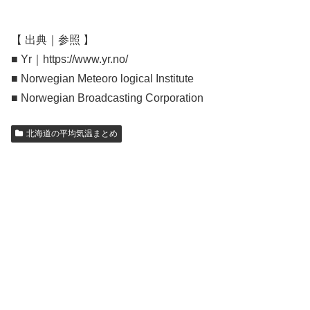
【 出典｜参照 】
■ Yr｜https://www.yr.no/
■ Norwegian Meteoro logical Institute
■ Norwegian Broadcasting Corporation
北海道の平均気温まとめ