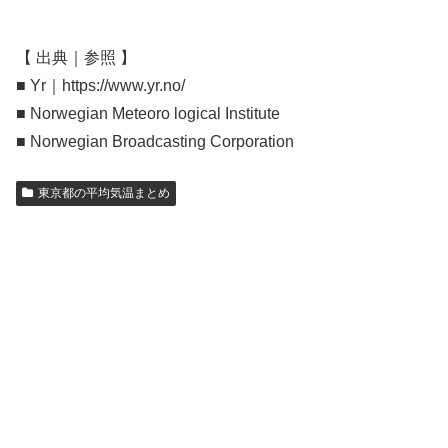
【 出典｜参照 】
■ Yr｜https://www.yr.no/
■ Norwegian Meteoro logical Institute
■ Norwegian Broadcasting Corporation
東京都の平均気温まとめ