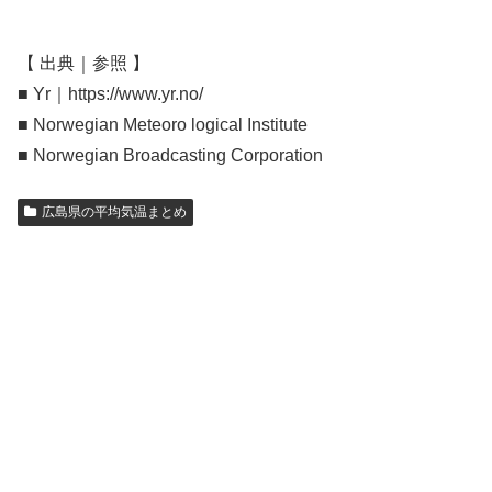
【 出典｜参照 】
■ Yr｜https://www.yr.no/
■ Norwegian Meteoro logical Institute
■ Norwegian Broadcasting Corporation
広島県の平均気温まとめ