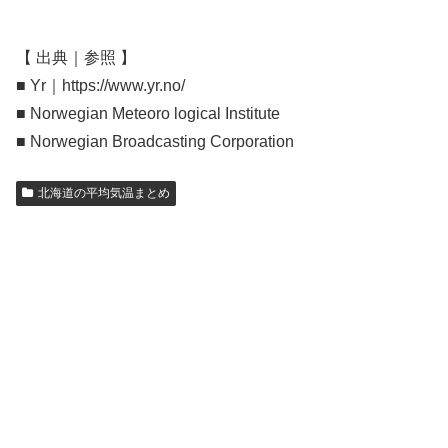
【 出典｜参照 】
■ Yr｜https://www.yr.no/
■ Norwegian Meteoro logical Institute
■ Norwegian Broadcasting Corporation
北海道の平均気温まとめ