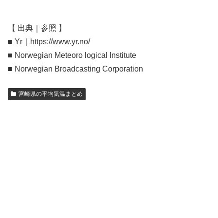
【 出典｜参照 】
■ Yr｜https://www.yr.no/
■ Norwegian Meteoro logical Institute
■ Norwegian Broadcasting Corporation
宮崎県の平均気温まとめ