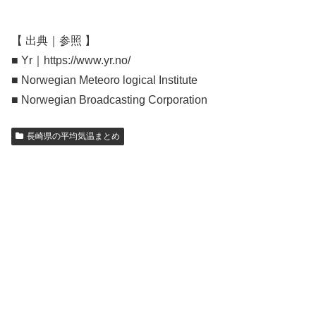
【 出典｜参照 】
■ Yr｜https://www.yr.no/
■ Norwegian Meteoro logical Institute
■ Norwegian Broadcasting Corporation
長崎県の平均気温まとめ