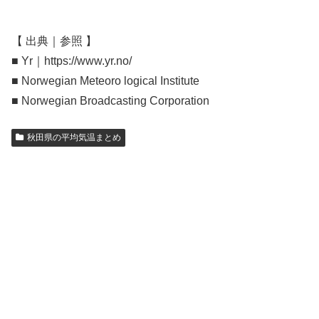
【 出典｜参照 】
■ Yr｜https://www.yr.no/
■ Norwegian Meteoro logical Institute
■ Norwegian Broadcasting Corporation
秋田県の平均気温まとめ