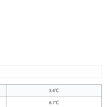
3.6℃
8.7℃