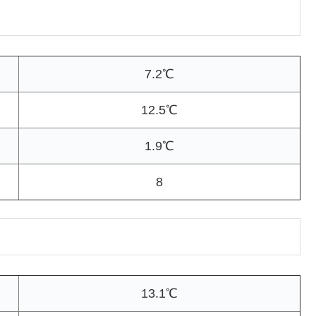
7.2℃
12.5℃
1.9℃
8
13.1℃