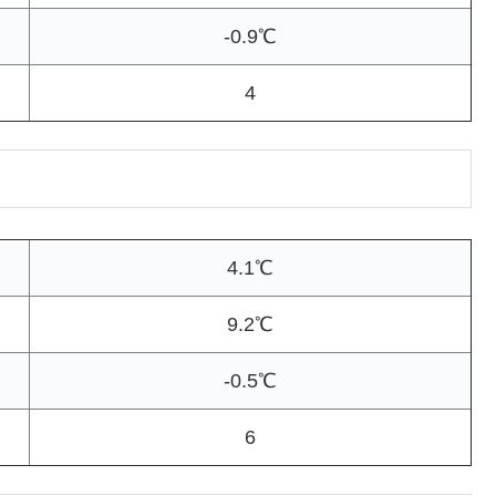
-0.9℃
4
4.1℃
9.2℃
-0.5℃
6