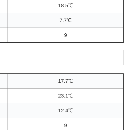
18.5℃
7.7℃
9
17.7℃
23.1℃
12.4℃
9