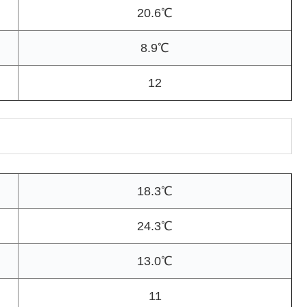
20.6℃
8.9℃
12
18.3℃
24.3℃
13.0℃
11