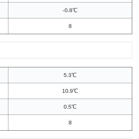
-0.8℃
8
5.3℃
10.9℃
0.5℃
8