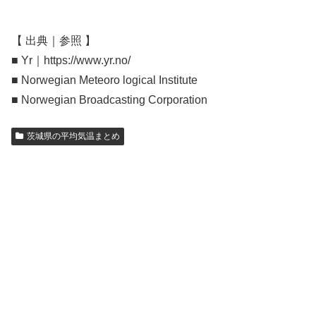
【 出典｜参照 】
■ Yr｜https://www.yr.no/
■ Norwegian Meteoro logical Institute
■ Norwegian Broadcasting Corporation
茨城県の平均気温まとめ