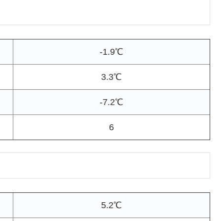
-1.9℃
3.3℃
-7.2℃
6
5.2℃