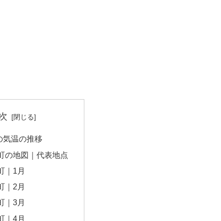
次
の気温の推移
町の地図｜代表地点
町｜1月
町｜2月
町｜3月
町｜4月