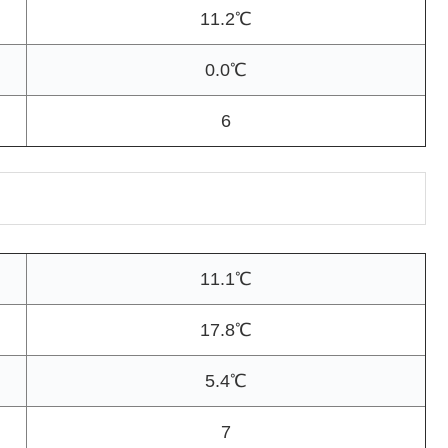
11.2℃
0.0℃
6
11.1℃
17.8℃
5.4℃
7