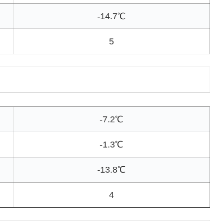
-14.7℃
5
-7.2℃
-1.3℃
-13.8℃
4