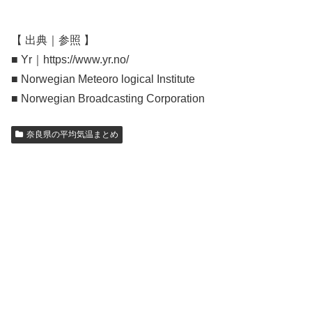
【 出典｜参照 】
■ Yr｜https://www.yr.no/
■ Norwegian Meteoro logical Institute
■ Norwegian Broadcasting Corporation
奈良県の平均気温まとめ