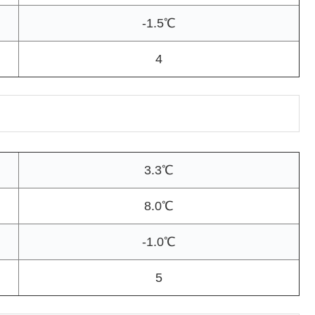
-1.5℃
4
3.3℃
8.0℃
-1.0℃
5