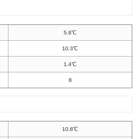
5.8℃
10.3℃
1.4℃
8
10.8℃