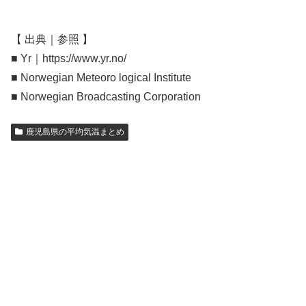
【 出典｜参照 】
■ Yr｜https://www.yr.no/
■ Norwegian Meteoro logical Institute
■ Norwegian Broadcasting Corporation
鹿児島県の平均気温まとめ