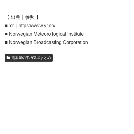
【 出典｜参照 】
■ Yr｜https://www.yr.no/
■ Norwegian Meteoro logical Institute
■ Norwegian Broadcasting Corporation
熊本県の平均気温まとめ