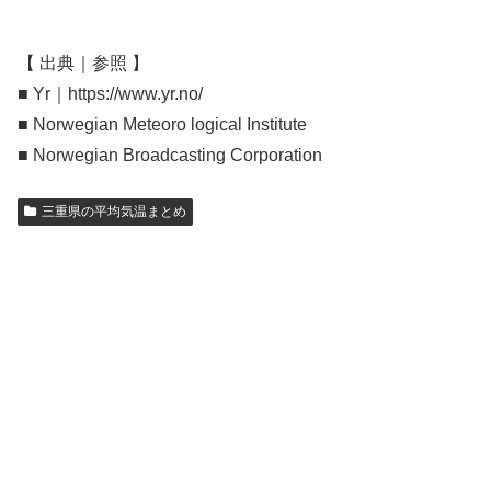
【 出典｜参照 】
■ Yr｜https://www.yr.no/
■ Norwegian Meteoro logical Institute
■ Norwegian Broadcasting Corporation
三重県の平均気温まとめ