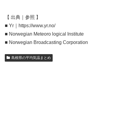
【 出典｜参照 】
■ Yr｜https://www.yr.no/
■ Norwegian Meteoro logical Institute
■ Norwegian Broadcasting Corporation
島根県の平均気温まとめ