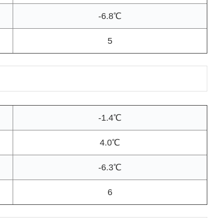
-6.8℃
5
-1.4℃
4.0℃
-6.3℃
6