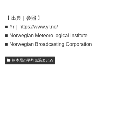
【 出典｜参照 】
■ Yr｜https://www.yr.no/
■ Norwegian Meteoro logical Institute
■ Norwegian Broadcasting Corporation
熊本県の平均気温まとめ