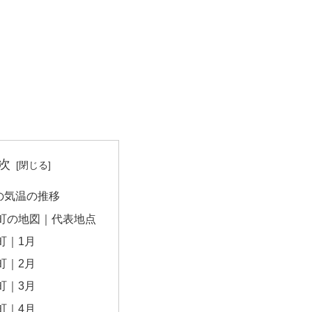
次
の気温の推移
町の地図｜代表地点
町｜1月
町｜2月
町｜3月
町｜4月