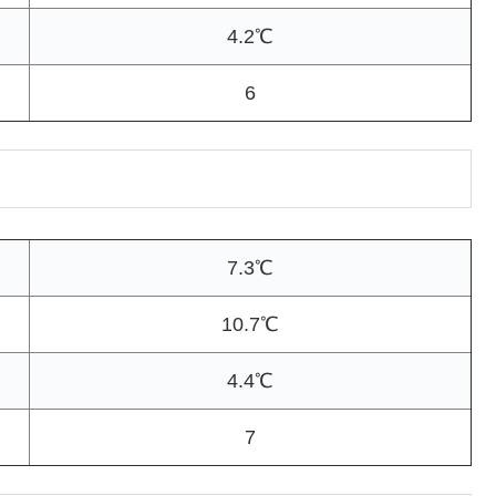
4.2℃
6
7.3℃
10.7℃
4.4℃
7