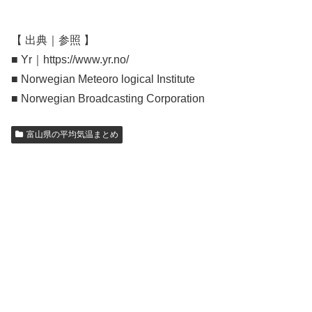
【 出典｜参照 】
■ Yr｜https://www.yr.no/
■ Norwegian Meteoro logical Institute
■ Norwegian Broadcasting Corporation
富山県の平均気温まとめ