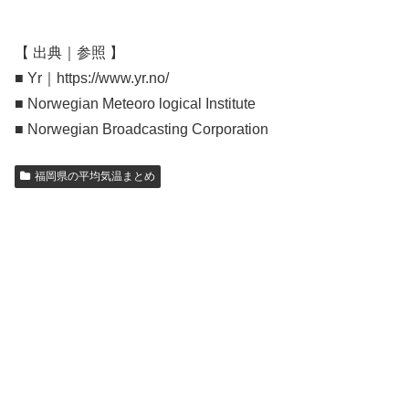
【 出典｜参照 】
■ Yr｜https://www.yr.no/
■ Norwegian Meteoro logical Institute
■ Norwegian Broadcasting Corporation
福岡県の平均気温まとめ