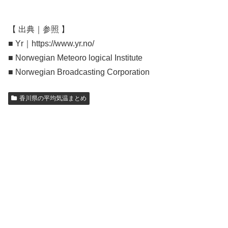
【 出典｜参照 】
■ Yr｜https://www.yr.no/
■ Norwegian Meteoro logical Institute
■ Norwegian Broadcasting Corporation
香川県の平均気温まとめ