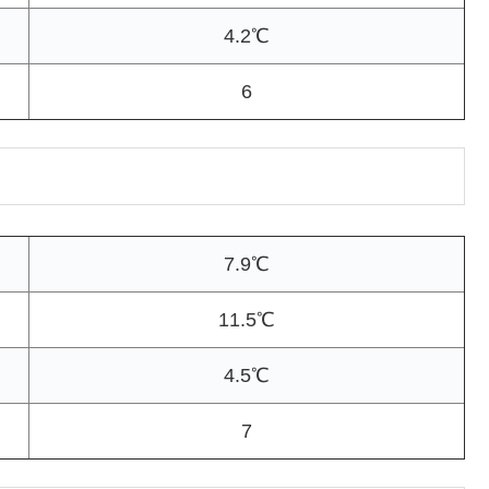
4.2℃
6
7.9℃
11.5℃
4.5℃
7