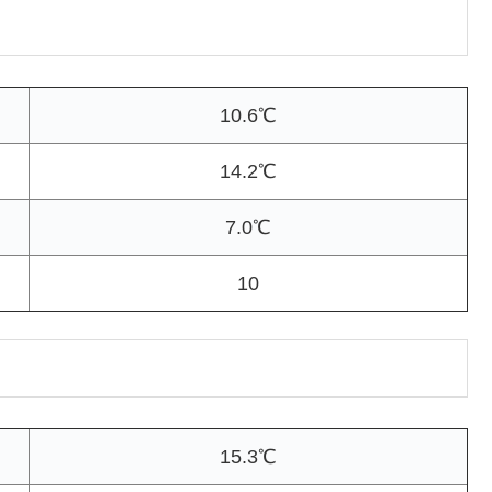
10.6℃
14.2℃
7.0℃
10
15.3℃