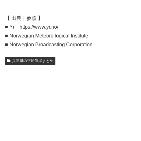
【 出典｜参照 】
■ Yr｜https://www.yr.no/
■ Norwegian Meteoro logical Institute
■ Norwegian Broadcasting Corporation
兵庫県の平均気温まとめ