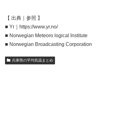
【 出典｜参照 】
■ Yr｜https://www.yr.no/
■ Norwegian Meteoro logical Institute
■ Norwegian Broadcasting Corporation
兵庫県の平均気温まとめ