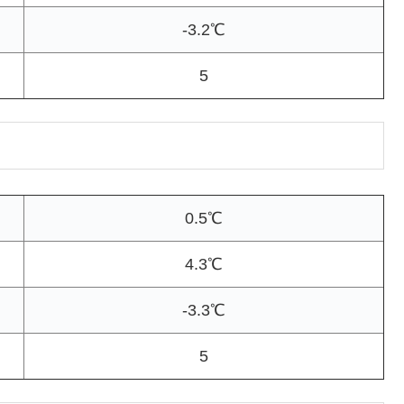
-3.2℃
5
0.5℃
4.3℃
-3.3℃
5