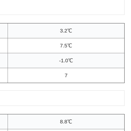
3.2℃
7.5℃
-1.0℃
7
8.8℃