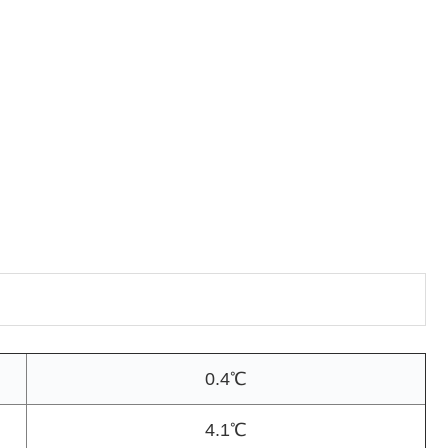
0.4℃
4.1℃