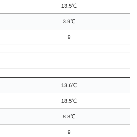
13.5℃
3.9℃
9
13.6℃
18.5℃
8.8℃
9