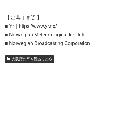
【 出典｜参照 】
■ Yr｜https://www.yr.no/
■ Norwegian Meteoro logical Institute
■ Norwegian Broadcasting Corporation
大阪府の平均気温まとめ