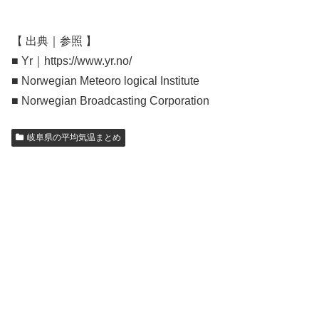
【 出典｜参照 】
■ Yr｜https://www.yr.no/
■ Norwegian Meteoro logical Institute
■ Norwegian Broadcasting Corporation
岐阜県の平均気温まとめ