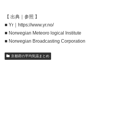
【 出典｜参照 】
■ Yr｜https://www.yr.no/
■ Norwegian Meteoro logical Institute
■ Norwegian Broadcasting Corporation
京都府の平均気温まとめ