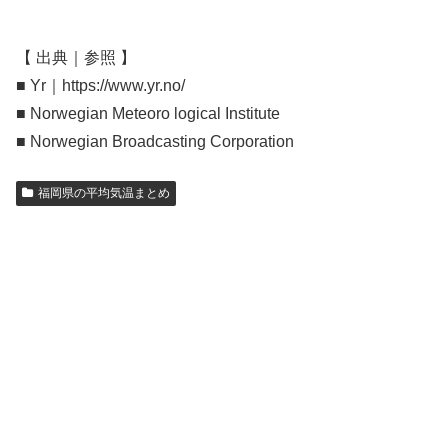
【 出典｜参照 】
■ Yr｜https://www.yr.no/
■ Norwegian Meteoro logical Institute
■ Norwegian Broadcasting Corporation
福岡県の平均気温まとめ