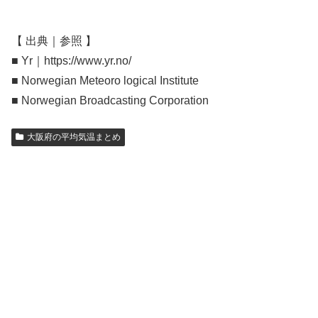
【 出典｜参照 】
■ Yr｜https://www.yr.no/
■ Norwegian Meteoro logical Institute
■ Norwegian Broadcasting Corporation
大阪府の平均気温まとめ