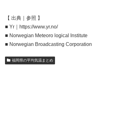
【 出典｜参照 】
■ Yr｜https://www.yr.no/
■ Norwegian Meteoro logical Institute
■ Norwegian Broadcasting Corporation
福岡県の平均気温まとめ