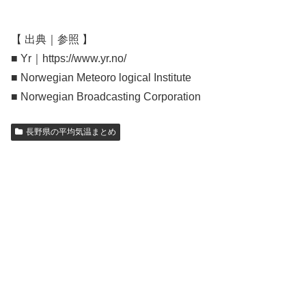
【 出典｜参照 】
■ Yr｜https://www.yr.no/
■ Norwegian Meteoro logical Institute
■ Norwegian Broadcasting Corporation
長野県の平均気温まとめ