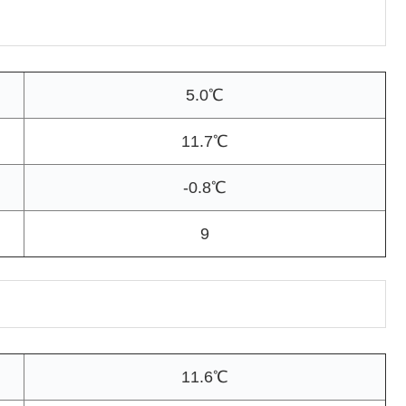
5.0℃
11.7℃
-0.8℃
9
11.6℃