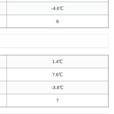
-4.6℃
6
1.4℃
7.6℃
-3.8℃
7