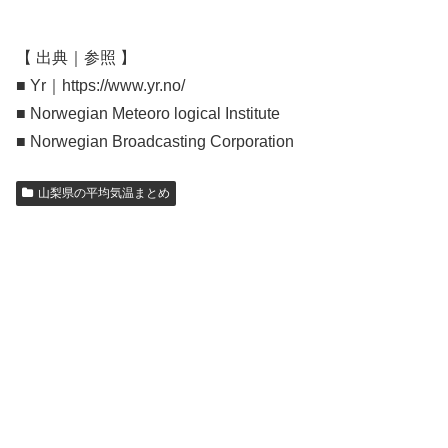
【 出典｜参照 】
■ Yr｜https://www.yr.no/
■ Norwegian Meteoro logical Institute
■ Norwegian Broadcasting Corporation
山梨県の平均気温まとめ