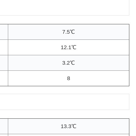
7.5℃
12.1℃
3.2℃
8
13.3℃