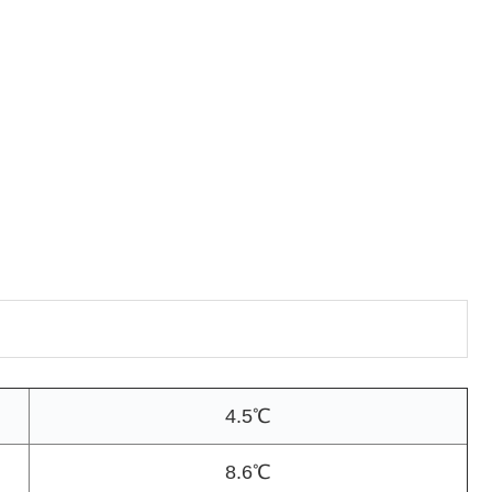
4.5℃
8.6℃