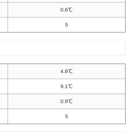
0.6℃
5
4.8℃
9.1℃
0.9℃
5