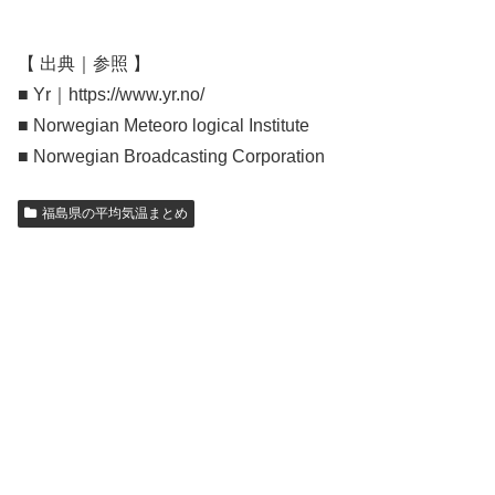
【 出典｜参照 】
■ Yr｜https://www.yr.no/
■ Norwegian Meteoro logical Institute
■ Norwegian Broadcasting Corporation
福島県の平均気温まとめ